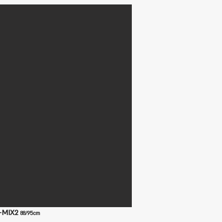
-MIX2
88/95cm