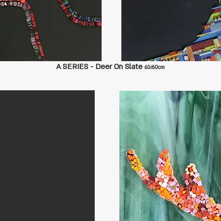
A SERIES - Deer On Slate
60/60cm