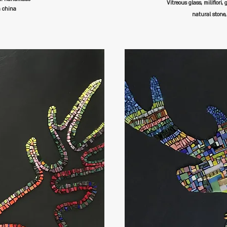
Vitreous glass, milifiori, 
n china
natural stone,