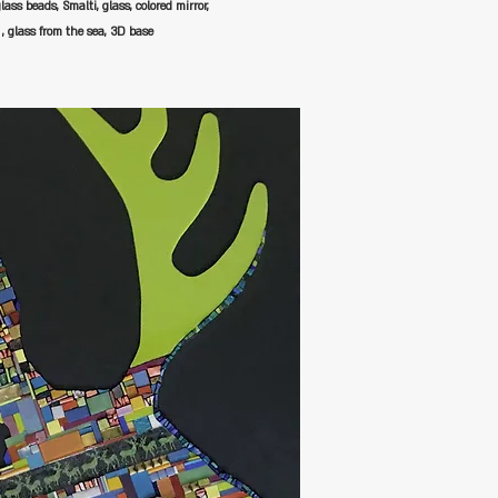
glass beads, Smalti, glass, colored mirror,
 , glass from the sea, 3D base