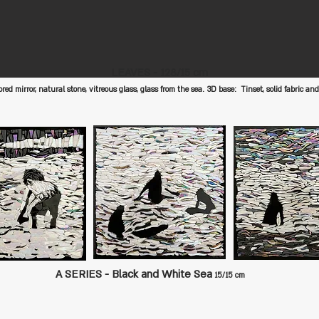
LEAVES - 128/15 cm
ored mirror, natural stone, vitreous glass, glass from the sea. 3D base: Tinset, solid fabric a
A SERIES - Black and White Sea
15/15 cm