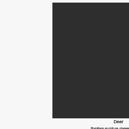
Deer
Styrofoam sculpture, glass